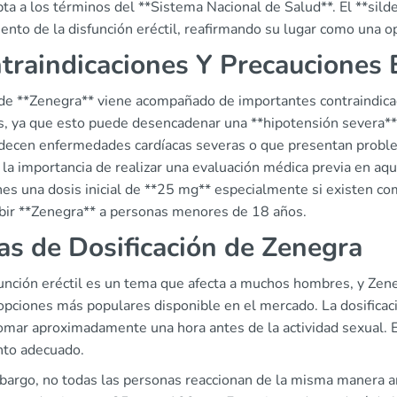
ta a los términos del **Sistema Nacional de Salud**. El **silde
ento de la disfunción eréctil, reafirmando su lugar como una o
traindicaciones Y Precauciones 
 de **Zenegra** viene acompañado de importantes contraindicac
os, ya que esto puede desencadenar una **hipotensión severa**
decen enfermedades cardíacas severas o que presentan proble
 la importancia de realizar una evaluación médica previa en aq
nes una dosis inicial de **25 mg** especialmente si existen co
ibir **Zenegra** a personas menores de 18 años.
as de Dosificación de Zenegra
unción eréctil es un tema que afecta a muchos hombres, y Zenegr
 opciones más populares disponible en el mercado. La dosifica
omar aproximadamente una hora antes de la actividad sexual. E
to adecuado.
argo, no todas las personas reaccionan de la misma manera ante