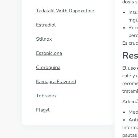
dosis s
Tadalafil With Dapoxetine
Insu
mg)
Estradiol
Rece
pero
Stilnox
Es cruc
Res
Eszopiclona
Cloroquina
El uso
café y 
Kamagra Flavored
recomen
tratam
Tobradex
Además
Flagyl
Medi
Anti
Informa
pautas