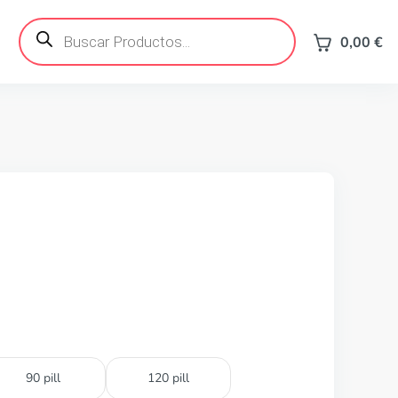
Búsqueda
de
0,00
€
productos
90 pill
120 pill