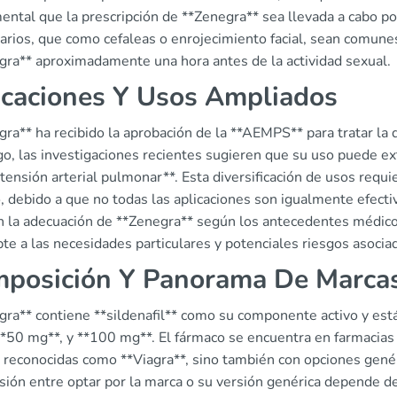
ntal que la prescripción de **Zenegra** sea llevada a cabo por
arios, que como cefaleas o enrojecimiento facial, sean comun
gra** aproximadamente una hora antes de la actividad sexual.
icaciones Y Usos Ampliados
ra** ha recibido la aprobación de la **AEMPS** para tratar la 
o, las investigaciones recientes sugieren que su uso puede ex
tensión arterial pulmonar**. Esta diversificación de usos requ
 debido a que no todas las aplicaciones son igualmente efectiv
n la adecuación de **Zenegra** según los antecedentes médicos
te a las necesidades particulares y potenciales riesgos asocia
posición Y Panorama De Marca
gra** contiene **sildenafil** como su componente activo y está
**50 mg**, y **100 mg**. El fármaco se encuentra en farmacias 
 reconocidas como **Viagra**, sino también con opciones gené
sión entre optar por la marca o su versión genérica depende de