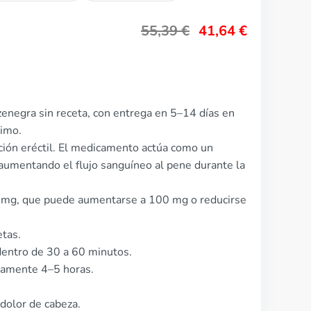
55,39
€
41,64
€
enegra sin receta, con entrega en 5–14 días en
nimo.
unción eréctil. El medicamento actúa como un
, aumentando el flujo sanguíneo al pene durante la
0 mg, que puede aumentarse a 100 mg o reducirse
etas.
entro de 30 a 60 minutos.
damente 4–5 horas.
dolor de cabeza.