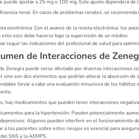
e puede ajustar a 25 mg o 100 mg. Este ajuste dependerá de la 
ficiencia renal: En casos de problemas renales, se recomienda 
.
ta electrónica: Con el avance de la receta electrónica, los pa
 esto solo debe hacerse bajo la supervisión de un médico.
ial seguir las indicaciones del profesional de salud para optimi
umen de Interacciones de Zeneg
 de Zenegra puede verse afectado por diversas interacciones c
el vino son dos elementos que podrían alterar la absorción de sil
dable llevar a cabo una evaluación minuciosa de los hábitos d
iento.
, hay medicamentos que pueden tener interacciones negativa
camentos para la hipertensión: Pueden potencialmente aument
depresivos: Algunos pueden interferir en el funcionamiento de 
r a los pacientes sobre estos riesgos es esencial para asegura
 del SNS y la AEMPS.