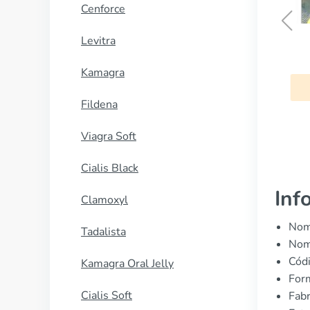
Cenforce
Levitra
Eriacta
Kamagra
COMPRAR AHORA
Fildena
Viagra Soft
Cialis Black
Inf
Clamoxyl
Nomb
Tadalista
Nom
Cód
Kamagra Oral Jelly
Form
Cialis Soft
Fabr