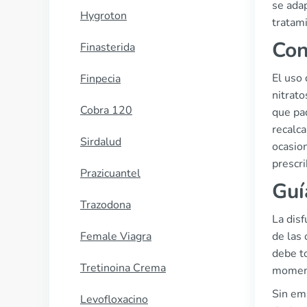
se adap
Hygroton
tratami
Con
Finasterida
El uso
Finpecia
nitrat
Cobra 120
que pa
recalca
Sirdalud
ocasio
prescr
Prazicuantel
Guí
Trazodona
La disf
Female Viagra
de las
debe t
Tretinoina Crema
momen
Sin emb
Levofloxacino