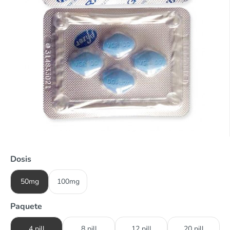
Dosis
50mg
100mg
Paquete
4 pill
8 pill
12 pill
20 pill