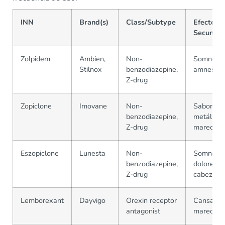
INN
Brand(s)
Class/Subtype
Efectos
Secundar
Zolpidem
Ambien,
Non-
Somnolen
Stilnox
benzodiazepine,
amnesia
Z-drug
Zopiclone
Imovane
Non-
Sabor
benzodiazepine,
metálico,
Z-drug
mareos
Eszopiclone
Lunesta
Non-
Somnolen
benzodiazepine,
dolores d
Z-drug
cabeza
Lemborexant
Dayvigo
Orexin receptor
Cansancio
antagonist
mareos