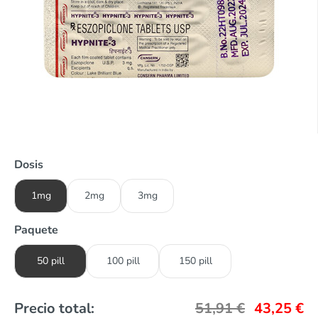
Dosis
1mg
2mg
3mg
Paquete
50 pill
100 pill
150 pill
Precio total:
51,91
€
43,25
€