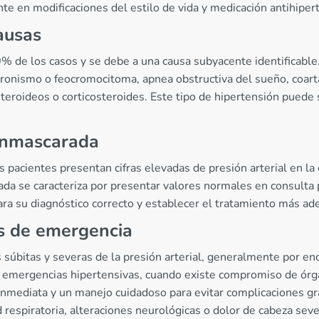
te en modificaciones del estilo de vida y medicación antihiper
ausas
% de los casos y se debe a una causa subyacente identificable
eronismo o feocromocitoma, apnea obstructiva del sueño, coart
teroideos o corticosteroides. Este tipo de hipertensión puede s
 enmascarada
s pacientes presentan cifras elevadas de presión arterial en l
rada se caracteriza por presentar valores normales en consulta
ra su diagnóstico correcto y establecer el tratamiento más ad
es de emergencia
s súbitas y severas de la presión arterial, generalmente por 
y emergencias hipertensivas, cuando existe compromiso de órga
inmediata y un manejo cuidadoso para evitar complicaciones gr
d respiratoria, alteraciones neurológicas o dolor de cabeza s