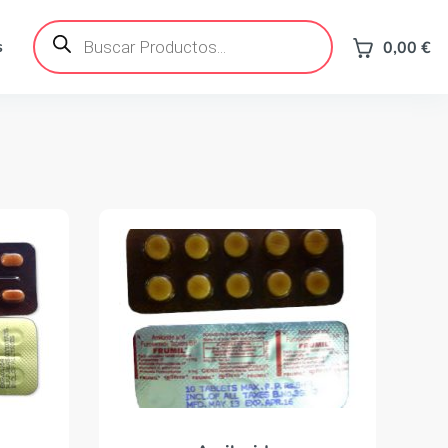
Búsqueda
de
s
0,00
€
productos