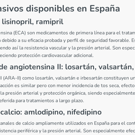
sivos disponibles en España
lisinopril, ramipril
nsina (ECA) son medicamentos de primera línea para el tratamie
ña debido a su eficacia probada y perfil de seguridad favorabl
iendo así la resistencia vascular y la presión arterial. Son esp
reciendo protección cardiovascular adicional.
e angiotensina II: losartán, valsartán,
I (ARA-II) como losartán, valsartán e irbesartán constituyen u
acción es similar pero con menor incidencia de tos seca, efect
 presión arterial y protección orgánica, siendo especialmente 
referida para tratamientos a largo plazo.
alcio: amlodipino, nifedipino
canales de calcio ampliamente utilizados en España para el co
istencia periférica y la presión arterial. Son especialmente ef