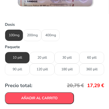
Dosis
100mg
200mg
400mg
Paquete
10 pill
20 pill
30 pill
60 pill
90 pill
120 pill
180 pill
360 pill
Precio total:
20,75
€
17,29
€
AÑADIR AL CARRITO