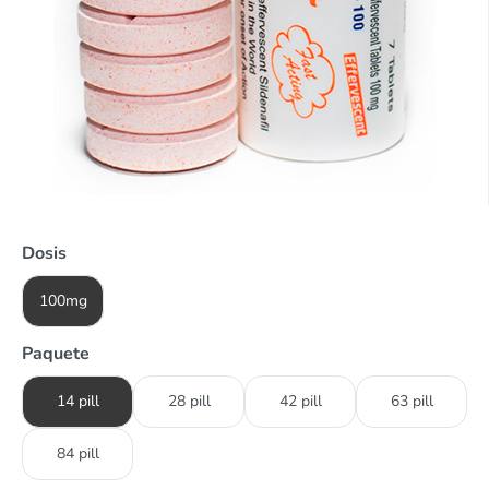
Dosis
100mg
Paquete
14 pill
28 pill
42 pill
63 pill
84 pill