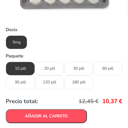
Dosis
5mg
Paquete
10 pill
20 pill
30 pill
60 pill
90 pill
120 pill
180 pill
Precio total:
12,45
€
10,37
€
AÑADIR AL CARRITO