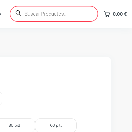
Búsqueda
de
s
0,00
€
productos
30 pill
60 pill