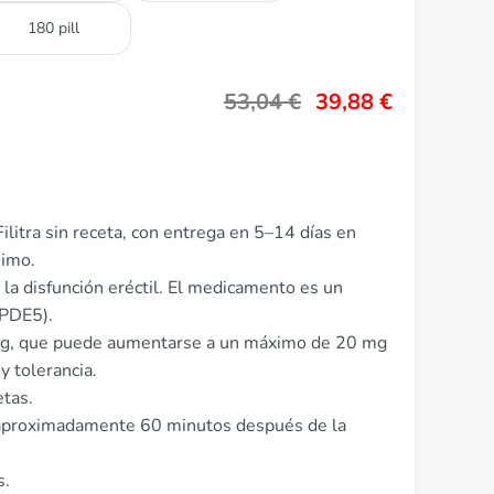
180 pill
53,04
€
39,88
€
litra sin receta, con entrega en 5–14 días en
nimo.
de la disfunción eréctil. El medicamento es un
(PDE5).
0 mg, que puede aumentarse a un máximo de 20 mg
y tolerancia.
etas.
 aproximadamente 60 minutos después de la
s.