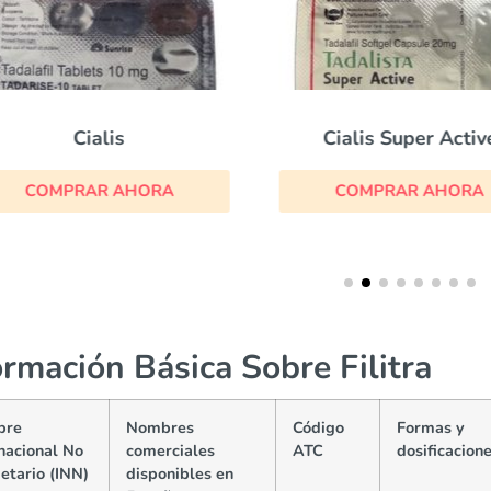
Cialis
Cialis Super Activ
COMPRAR AHORA
COMPRAR AHORA
ormación Básica Sobre Filitra
bre
Nombres
Código
Formas y
nacional No
comerciales
ATC
dosificacion
etario (INN)
disponibles en