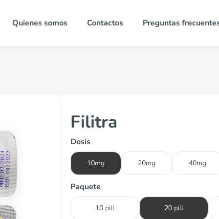
Quienes somos
Contactos
Preguntas frecuente
Filitra
Dosis
10mg
20mg
40mg
Paquete
10 pill
20 pill