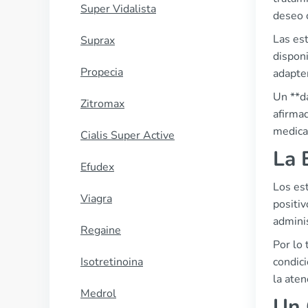
Super Vidalista
deseo c
Las est
Suprax
disponi
Propecia
adapte
Un **d
Zitromax
afirmad
medica
Cialis Super Active
La 
Efudex
Los est
Viagra
positiv
admini
Regaine
Por lo 
Isotretinoina
condici
la aten
Medrol
Un 