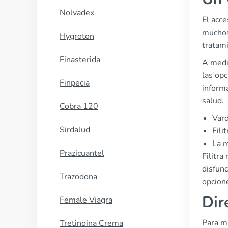
Nolvadex
El acce
muchos
Hygroton
tratami
Finasterida
A medi
las opc
Finpecia
inform
salud.
Cobra 120
Vard
Sirdalud
Fili
La m
Prazicuantel
Filitr
disfunc
Trazodona
opcion
Dir
Female Viagra
Para mu
Tretinoina Crema