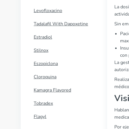
La dos
Levofloxacino
activid
Tadalafil With Dapoxetine
Sin em
Paci
Estradiol
maxi
Insu
Stilnox
con 
La gest
Eszopiclona
autori
Cloroquina
Realiza
médicos
Kamagra Flavored
Vis
Tobradex
Habland
Flagyl
medica
Por ej