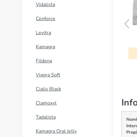
Vidalista
Cenforce
Levitra
Red Viagra
Kamagra
COMPRAR AHORA
Fildena
Viagra Soft
Cialis Black
Inf
Clamoxyl
Tadalista
Nom
Inter
Kamagra Oral Jelly
Propi