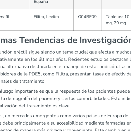
España
nafil
Filitra, Levitra
G04BE09
Tabletas: 10
mg, 20 mg
imas Tendencias de Investigació
función eréctil sigue siendo un tema crucial que afecta a much
cativamente en los últimos años. Recientes estudios destacan la e
na alternativa destacada en el manejo de esta condición. Las 
hibidores de la PDE5, como Filitra, presentan tasas de efecti
onales de tratamiento.
llazgo importante es que la respuesta de los pacientes puede v
 la demografía del paciente y ciertas comorbilidades. Esto indi
lización del tratamiento es clave.
, en mercados emergentes como varios países de Europa del Es
e debe principalmente a su accesibilidad mediante farmacias en
ientos de manera más privada y conveniente. Este cambio en e