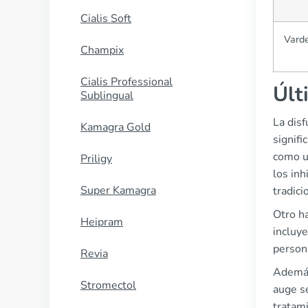
Cialis Soft
Varde
Champix
Cialis Professional
Últ
Sublingual
La dis
Kamagra Gold
signifi
como u
Priligy
los in
Super Kamagra
tradici
Otro ha
Heipram
incluye
persona
Revia
Además
Stromectol
auge s
tratam