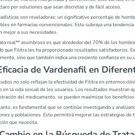
laro por soluciones que sean discretas y de fácil acceso.
adísticas son reveladoras: un significativo porcentaje de hom
bles en farmacias convencionales. Esto subraya una tendencia 
n mejor a sus necesidades.
ato real** asombroso es que alrededor del 70% de los hombr
o que Filitra les ha proporcionado resultados satisfactorios. Es
mento, sino que también indica una creciente confianza en su 
Eficacia de Vardenafil en Difere
udios no solo reflejan la efectividad de Filitra en entornos cl
o en la vida sexual de los usuarios. Los resultados muestran q
stración del medicamento, se pueden maximizar los beneficios 
tanto, es fundamental que se continúe investigando y analizando
ones y poblaciones. Esto permitirá mejorar las estrategias de 
ción que necesita.
Cambio en la Búsqueda de Trat