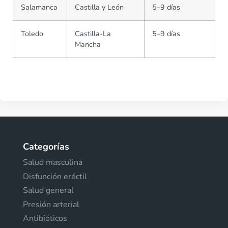
Salamanca
Castilla y León
5–9 días
Toledo
Castilla-La
5–9 días
Mancha
Categorías
Salud masculina
Disfunción eréctil
Salud general
Presión arterial
Antibióticos