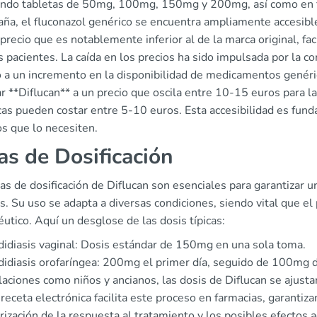
endo tabletas de 50mg, 100mg, 150mg y 200mg, así como en fo
aña, el fluconazol genérico se encuentra ampliamente accesible
precio que es notablemente inferior al de la marca original, fac
 pacientes. La caída en los precios ha sido impulsada por la c
o a un incremento en la disponibilidad de medicamentos genér
r **Diflucan** a un precio que oscila entre 10-15 euros para 
cas pueden costar entre 5-10 euros. Esta accesibilidad es fund
s que lo necesiten.
as de Dosificación
as de dosificación de Diflucan son esenciales para garantizar un
s. Su uso se adapta a diversas condiciones, siendo vital que el
utico. Aquí un desglose de las dosis típicas:
idiasis vaginal: Dosis estándar de 150mg en una sola toma.
idiasis orofaríngea: 200mg el primer día, seguido de 100mg di
laciones como niños y ancianos, las dosis de Diflucan se ajust
receta electrónica facilita este proceso en farmacias, garantiz
ización de la respuesta al tratamiento y los posibles efectos