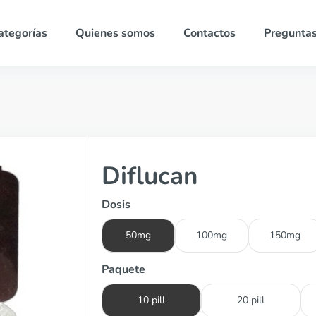
ategorías
Quienes somos
Contactos
Preguntas
Diflucan
Dosis
50mg
100mg
150mg
Paquete
10 pill
20 pill